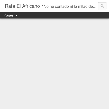
Rafa El Africano
"No he contado ni la mitad de lo que he visto" - Un blog sobre motos trail y aventura
Pages