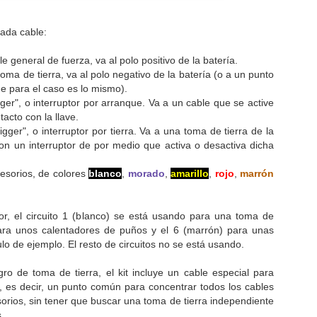
cada cable:
le general de fuerza, va al polo positivo de la batería.
toma de tierra, va al polo negativo de la batería (o a un punto
ue para el caso es lo mismo).
Rally Dakar 2018 - Comienza el espectáculo
AN
igger", o interruptor por arranque. Va a un cable que se active
6
Según escribo estas líneas está comenzando la edición XL del
acto con la llave.
Rally Dakar, la cita deportiva más importante del año para los
igger", o interruptor por tierra. Va a una toma de tierra de la
icionados a las carreras cross-country (y, de hecho, el evento anual
n un interruptor de por medio que activa o desactiva dicha
e mayor difusión mediática en el mundo). Lo que antes era sinónimo
 "Año Nuevo", parece que, en lo sucesivo, va a serlo de "Día de
cesorios, de colores
blanco
,
morado
,
amarillo
,
rojo
,
marrón
yes". Una cita de obligado seguimiento, en cualquier caso.
r, el circuito 1 (blanco) se está usando para una toma de
para unos calentadores de puños y el 6 (marrón) para unas
tulo de ejemplo. El resto de circuitos no se está usando.
Sherco RTR450 2017 - Galería de fotos
EC
24
o de toma de tierra, el kit incluye un cable especial para
Completo el artículo anterior con unas cuantas fotos de detalle de
, es decir, un punto común para concentrar todos los cables
la moto de Joan Pedrero, fotos que tuve la ocasión de tomar ya
orios, sin tener que buscar una toma de tierra independiente
 vuelta a nuestro hotel en Erfoud, después de la breve pero excitante
.