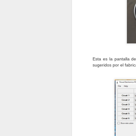
q
es
tr
N
Esta es la pantalla de
E
sugeridos por el fabric
so
"
s
no
s
un
K
N