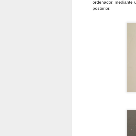
ordenador, mediante u
"N
posterior.
En
co
d
N
E
co
es
N
ev