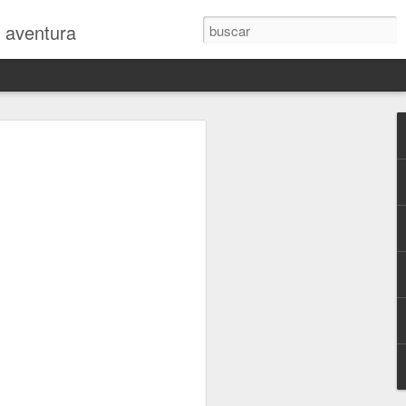
y aventura
 en la revista
mo
 intensidad siguiendo el Rally Dakar
uanos, ya estoy de vuelta en España
tando reajustar mi cuerpo al jet-lag y
 vida "normal"...
car nada durante la carrera, porque los