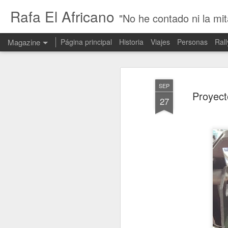
Rafa El Africano
"No he contado ni la mit
Magazine
Página principal
Historia
Viajes
Personas
Rall
SEP
Proyect
27