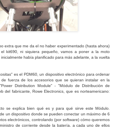
horarios de una carrera com
comunicaciones por los desi
no lo permiten. A mi regres
casi 4.000 fotos (y un bue
mandar las suyas a muchos 
escribir una pequeña crónic
o extra que me da el no haber experimentado (hasta ahora)
el kit690, ni siquiera pequeño, vamos a poner a la moto
inicialmente había planificado para más adelante, a la vuelta
ositas" es el PDM60, un dispositivo electrónico para ordenar
 de fuerza de los accesorios que se quieran instalar en la
"Power Distribution Module" - "Módulo de Distribución de
eb del fabricante, Rowe Electronics, que es norteamericano:
to se explica bien qué es y para qué sirve este Módulo.
 de un dispositivo donde se pueden conectar un máximo de 6
Año nuevo, Vida
Honda GoldWing: la
JAN
FEB
ntos electrónicos, controlando (por software) cómo queremos
3
24
nueva
reina del "Touring"
ministro de corriente desde la batería, a cada uno de ellos