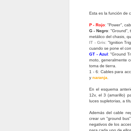
Esta es la función de 
P - Rojo
: "Power", cab
G - Negro
: "Ground", 
metálico del chasis, q
J
IT - Gris
: "Ignition Tr
cuando se pone el cont
GT - Azul
: "Ground Tr
af
moto, generalmente co
d
toma de tierra.
de
1 - 6: Cables para ac
Re
y
naranja
.
En el esquema anterio
12v, el 3 (amarillo) 
luces supletorias, a tí
D
Además del cable negr
crear un "ground bus"
negativos de los acces
de
para cada uno de ellos