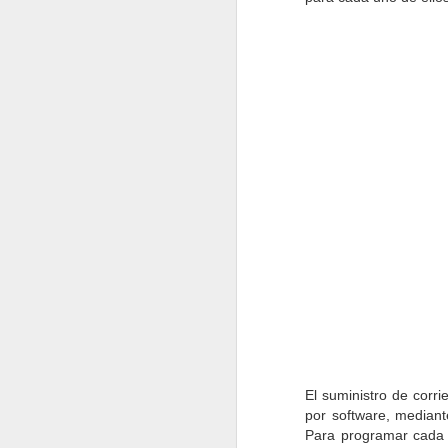
pr
ga
D
E
me
c
dí
po
D
El suministro de corr
por software, mediant
Para programar cada u
pu