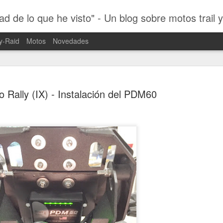
ad de lo que he visto" - Un blog sobre motos trail 
y-Raid
Motos
Novedades
o Rally (IX) - Instalación del PDM60
Dakar 2019
JAN
29
Motociclis
Tras quince días de máxima
2019 por los desiertos per
desde hace unos días, inten
retomando el día a día de la
No ha habido forma de publi