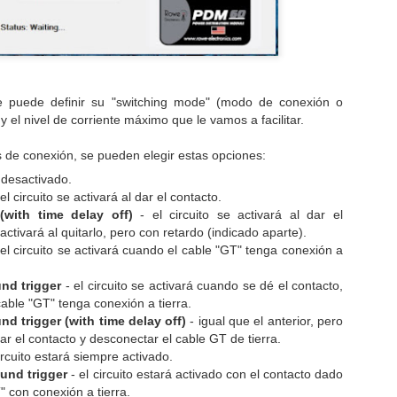
mpetitivas), la verdad es que, una vez visto el resultado final y
mprobada la eficacia del conjunto sobre "terreno africano", me parece
ue puedo empezar a hacer este tipo de cosas antes de lo que
ensaba.
se puede definir su "switching mode" (modo de conexión o
) y el nivel de corriente máximo que le vamos a facilitar.
“He aprendido a controlar mis emociones sobre la
OV
 de conexión, se pueden elegir estas opciones:
7
moto”
o desactivado.
rovechamos el descanso de los pilotos en el vivac del Rallye du
el circuito se activará al dar el contacto.
roc, justo en mitad de la etapa maratón, para hablar con Pablo
 (with time delay off)
- el circuito se activará al dar el
intanilla, que tras los problemas con el barro y el agua en la Etapa 2
activará al quitarlo, pero con retardo (indicado aparte).
rcha ahora mismo 11º en la general de la carrera, un resultado que
el circuito se activará cuando el cable "GT" tenga conexión a
abaría remontando hasta el 7º puesto general final, para revalidar su
ítulo de Campeón del Mundo Cross-Country.
nd trigger
- el circuito se activará cuando se dé el contacto,
able "GT" tenga conexión a tierra.
blo, gracias por tu tiempo y enhorabuena por la temporada que
nd trigger (with time delay off)
- igual que el anterior, pero
evas.
tar el contacto y desconectar el cable GT de tierra.
“Ahora mi motivación no son los resultados, es
OV
ircuito estará siempre activado.
3
disfrutar con lo que hago..."
und trigger
- el circuito estará activado con el contacto dado
" con conexión a tierra.
tamos en el vivac del OiLibya Rallye du Maroc, en pleno Erg Lihoudi,