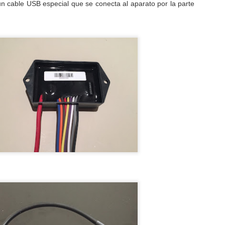
n cable USB especial que se conecta al aparato por la parte
o he contado ni la mitad de lo que visto"
 ese artículo inicial me apropiaba, como lema del blog, de la
nocida frase pronunciada por el explorador Marco Polo ya en su lecho
e muerte.
“Antes de vencer a los demás tengo que vencerme a
OV
28
mí mismo, para eso trabajo cada día”
stamos justo a mitad del OiLibya Rallye du Maroc, donde además de
mpletar la preparación para el próximo Dakar un grupo de pilotos se
tá jugando el título mundial FIM de Cross-Country.
KTM 790 Adventure R (EICMA 2017)
OV
21
Con tanto viaje, tanto rally y tanto trabajo en las motos (sobre
todo en el Proyecto Rally), ando un poco desconectado de la
olución del mercado del dual-sports, justo en un momento en que el