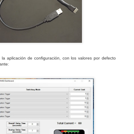
ue parece que se avecina una avalancha de novedades,
pecialmente en el segmento "medio", justo por debajo de las maxi-
ail.
"Perdidos como ratas" - I Quedada Off-road Atalaya-
OV
17
Pina
 la aplicación de configuración, con los valores por defecto
n uno de los ratos que pasé con Joan Pedrero durante el OiLibya (más
ante:
bre esto en breve), el piloto oficial de Sherco me invitó a una
Quedada Off-road" que ha organizado junto con unos buenos amigos
uyos en la localidad zaragozana de Pina de Ebro. La "Quedada" (que
 carrera), tuvo lugar este fin de semana pasado, concretamente el
ábado 11/11. Acepté rápidamente porque el plan era muy atractivo y
a buena oportunidad de seguir haciendo "kilómetros de calidad" a la
TM 690 "Rally Replica".
Preparado para navegar
OV
15
Aunque a corto plazo no pensaba usar la KTM 690 "Rally
Replica" realmente en actividades tipo rally (competitivas o semi-