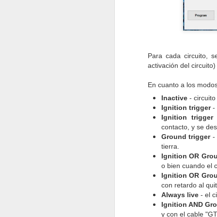
co
co
q
p
Para cada circuito, 
activación del circuito
N
En cuanto a los modos
Inactive
- circuit
Ap
Ignition trigger
- 
Ma
Ignition trigger
Qu
contacto, y se des
ma
Ground trigger
- 
ac
tierra.
t
Ignition OR Grou
o bien cuando el c
Pa
Ignition OR Grou
ll
con retardo al qui
N
Always live
- el c
Ignition AND Gro
y con el cable "GT
Es