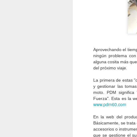
Aprovechando el tiemp
ningún problema con 
alguna cosita más que 
del próximo viaje.
La primera de estas "c
y gestionar las tomas
moto. PDM significa 
Fuerza". Esta es la w
www.pdm60.com
En la web del produc
Básicamente, se trata
Destino Dakar
JAN
accesorios o instrume
4
Como anuncié ayer en este
que se gestione el su