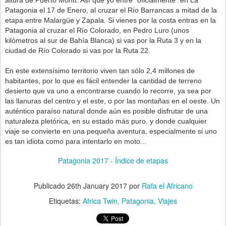
altura de Puerto Montt. Así que yo entré "oficialmente" en La
Patagonia el 17 de Enero, al cruzar el Río Barrancas a mitad de la
etapa entre Malargüe y Zapala. Si vienes por la costa entras en la
Patagonia al cruzar el Río Colorado, en Pedro Luro (unos
kilómetros al sur de Bahía Blanca) si vas por la Ruta 3 y en la
ciudad de Río Colorado si vas por la Ruta 22.
En este extensísimo territorio viven tan sólo 2,4 millones de
habitantes, por lo que es fácil entender la cantidad de terreno
desierto que va uno a encontrarse cuando lo recorre, ya sea por
las llanuras del centro y el este, o por las montañas en el oeste. Un
auténtico paraíso natural donde aún es posible disfrutar de una
naturaleza pletórica, en su estado más puro, y donde cualquier
viaje se convierte en una pequeña aventura, especialmente si uno
es tan idiota como para intentarlo en moto...
Patagonia 2017 - Índice de etapas
Publicado
26th January 2017
por
Rafa el Africano
Etiquetas:
Africa Twin
Patagonia
Viajes