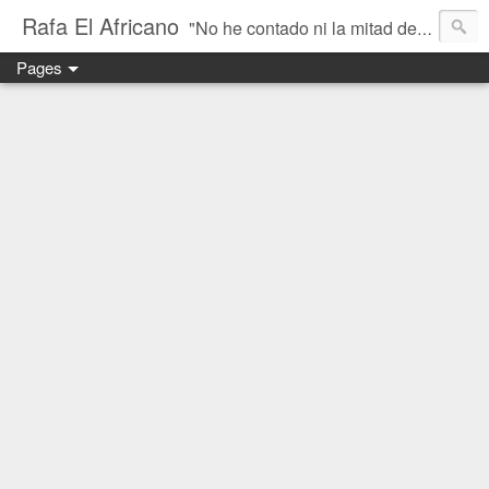
Rafa El Africano
"No he contado ni la mitad de lo que he visto" - Un blog sobre motos trail y aventura
Pages