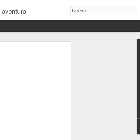
y aventura
 en la revista
mo
 intensidad siguiendo el Rally Dakar
uanos, ya estoy de vuelta en España
tando reajustar mi cuerpo al jet-lag y
 vida "normal"...
car nada durante la carrera, porque los