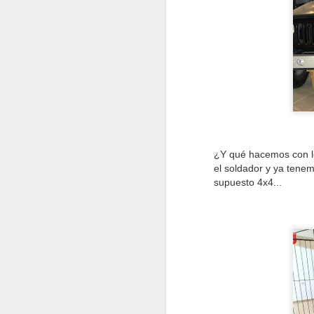
mi regreso a las actividades
moto-literarias, hoy a las 13:00
me subo al Madrid - Lima directo
de Iberia, destino el Rally Dakar.
estaré en Perú hasta el final del
Rally, previsto para el Jueves 17
de Enero.
J
l
pa
¿Y qué hacemos con lo
pr
el soldador y ya tene
h
supuesto 4x4...
pa
C
c
J
in