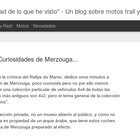
ad de lo que he visto" - Un blog sobre motos trail 
y-Raid
Motos
Novedades
Curiosidades de Merzouga...
 la crónica del Rallye du Maroc, dedico unos minutos a
Dakar 2019
ón de Merzouga, poco conocida pero no por ello menos
JAN
de una colección particular de vehículos 4x4 de todas las
29
Motociclis
s más antiguos son 4x2, pero el tema general de la colección
eno".
Tras quince días de máxima
2019 por los desiertos per
ección privada, no un museo abierto al público, y como no
desde hace unos días, inten
ma es propiedad de un jeque árabe, que tiene estos coches
retomando el día a día de la
a de Merzouga preparado al efecto.
No ha habido forma de publi