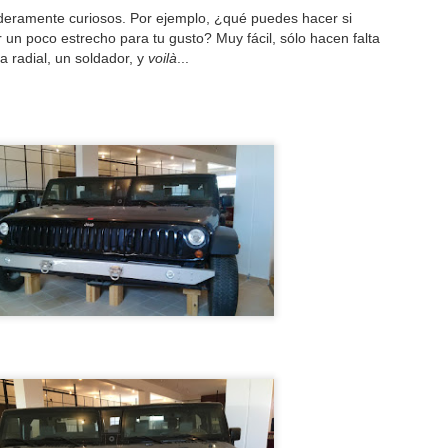
horarios de una carrera com
eramente curiosos. Por ejemplo, ¿qué puedes hacer si
comunicaciones por los desi
un poco estrecho para tu gusto? Muy fácil, sólo hacen falta
no lo permiten. A mi regres
 radial, un soldador, y
voilà
...
casi 4.000 fotos (y un bue
mandar las suyas a muchos 
escribir una pequeña crónic
Año nuevo, Vida
Honda GoldWing: la
JAN
FEB
3
24
nueva
reina del "Touring"