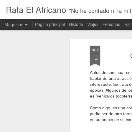
Rafa El Africano
"No he contado ni la mit
Magazine
Página principal
Historia
Viajes
Personas
Rall
NOV
14
Antes de continuar con
hablar de una atracci
interesante. Se trata 
épocas. Algunos de lo
es "vehículos todoterr
Como digo, es una col
podía ser de otra for
en un anexo de su cas