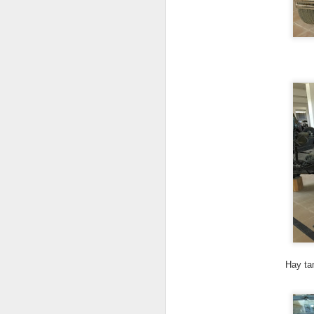
co
co
q
p
N
Ap
Ma
Qu
ma
ac
t
Pa
ll
Hay ta
N
Es