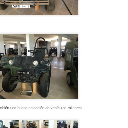
mpetitivas), la verdad es que, una vez visto el resultado final y
mprobada la eficacia del conjunto sobre "terreno africano", me parece
ue puedo empezar a hacer este tipo de cosas antes de lo que
ensaba.
“He aprendido a controlar mis emociones sobre la
OV
7
moto”
rovechamos el descanso de los pilotos en el vivac del Rallye du
roc, justo en mitad de la etapa maratón, para hablar con Pablo
intanilla, que tras los problemas con el barro y el agua en la Etapa 2
rcha ahora mismo 11º en la general de la carrera, un resultado que
abaría remontando hasta el 7º puesto general final, para revalidar su
ítulo de Campeón del Mundo Cross-Country.
blo, gracias por tu tiempo y enhorabuena por la temporada que
evas.
mbién una buena selección de vehículos militares
“Ahora mi motivación no son los resultados, es
OV
3
disfrutar con lo que hago..."
tamos en el vivac del OiLibya Rallye du Maroc, en pleno Erg Lihoudi,