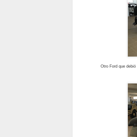
q
es
tr
N
E
Otro Ford que debió
so
"
s
no
s
un
K
N