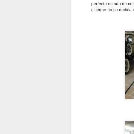
perfecto estado de con
"N
el jeque no se dedica a
En
co
d
N
E
co
es
N
ev