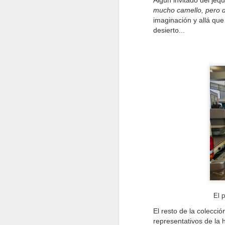
pr
Algún invitado del je
ga
mucho camello, pero de
imaginación y allá que
desierto...
D
E
me
c
dí
po
D
El p
El resto de la colecci
pu
representativos de la h