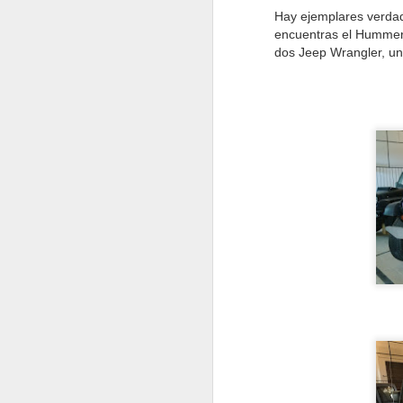
Hay ejemplares verdad
encuentras el Hummer 
dos Jeep Wrangler, una
Destino Dakar
JAN
4
Como anuncié ayer en este