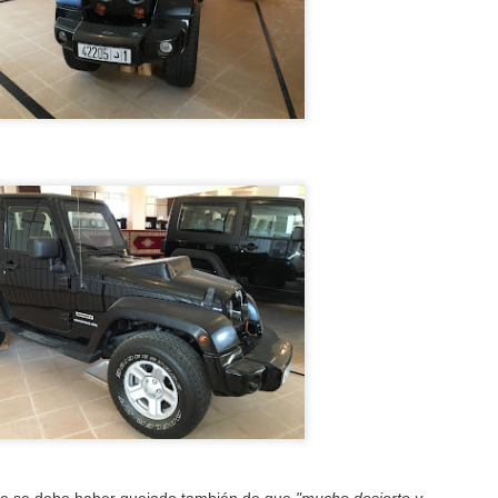
Rally Dakar 2018 - Comienza el espectáculo
AN
6
Según escribo estas líneas está comenzando la edición XL del
Rally Dakar, la cita deportiva más importante del año para los
icionados a las carreras cross-country (y, de hecho, el evento anual
e mayor difusión mediática en el mundo). Lo que antes era sinónimo
 "Año Nuevo", parece que, en lo sucesivo, va a serlo de "Día de
yes". Una cita de obligado seguimiento, en cualquier caso.
Sherco RTR450 2017 - Galería de fotos
EC
24
Completo el artículo anterior con unas cuantas fotos de detalle de
la moto de Joan Pedrero, fotos que tuve la ocasión de tomar ya
 vuelta a nuestro hotel en Erfoud, después de la breve pero excitante