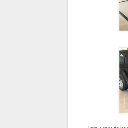
J
af
d
de
Re
D
de