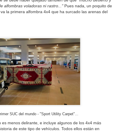
ueba por las dunas del Erg Chebbi. Esta es la moto con la que Joan
que se debe haber quejado también de que
"mucho desierto y
nó la Panafrica Rally y quedó quinto en el OiLibya.
 alfombras voladoras ni rastro..."
Pues nada, un poquito de
 va la primera alfombra 4x4 que ha surcado las arenas del
Probando la Sherco de Joan Pedrero
EC
11
Esta es una de esas situaciones que, en el mundo de la alta
competición de las dos ruedas, sólo pueden darse en los Rallies.
l Rallye du Maroc terminó hoy (10 de Octubre) hace unas horas pero
 quedo en Erfoud un par de días en Erfoud, para dar vueltas por aquí
on la KTM 690 Rally y quitarme el "mono" de moto después de diez
as llevándola en el remolque y viendo a los pilotos competir a tope
r estas pistas y dunas.
Segundo aniversario
EC
rimer SUC del mundo - "Sport Utility Carpet"...
7
Así, a lo tonto, mañana se cumple el segundo aniversario del
lanzamiento de este modesto blog, cuya primera entrada se
ón es menos delirante, e incluye algunos de los 4x4 más
blicó el 8 de Diciembre de 2015 con esta declaración de intenciones:
istoria de este tipo de vehículos. Todos ellos están en