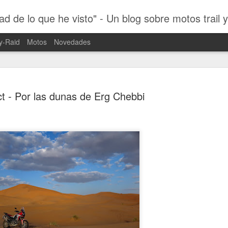
ad de lo que he visto" - Un blog sobre motos trail 
y-Raid
Motos
Novedades
t - Por las dunas de Erg Chebbi
Dakar 2019
JAN
29
Motociclis
Tras quince días de máxima
2019 por los desiertos per
desde hace unos días, inten
retomando el día a día de la
No ha habido forma de publi