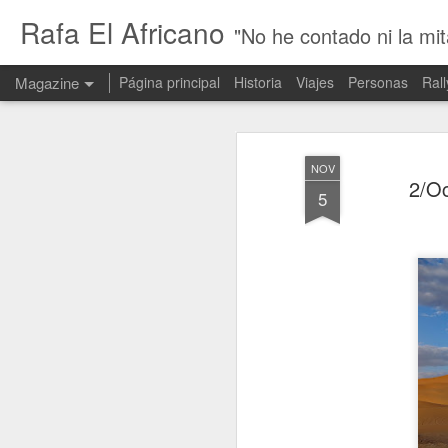
Rafa El Africano
"No he contado ni la mit
Magazine
Página principal
Historia
Viajes
Personas
Rall
NOV
2/Oc
5