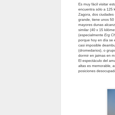
Es muy fácil visitar 
"N
encuentra sólo a 125 
Zagora, dos ciudades 
En
grande, tiene unos 50 
co
mayores dunas alcanza
d
similar (40 x 15 kilóme
(especialmente
Erg C
N
porque hoy en día se 
casi imposible deambul
(dromedarios), o grup
E
dormir en jaimas en mi
co
El espectáculo del ama
es
altas es memorable, a
posiciones desocupada 
N
ev