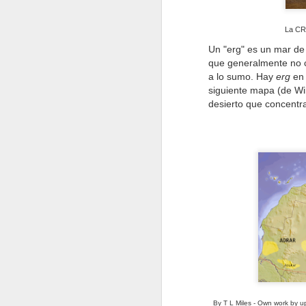
La CRF
Un "erg" es un mar de 
que generalmente no c
a lo sumo. Hay
erg
en 
siguiente mapa (de Wi
desierto que concentr
Destino Dakar
JAN
4
Como anuncié ayer en este
By T L Miles - Own work by 