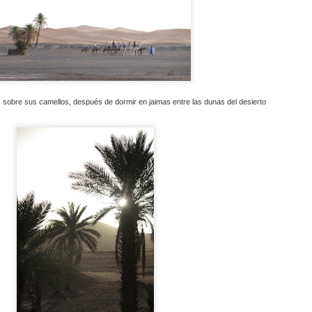
mpetitivas), la verdad es que, una vez visto el resultado final y
mprobada la eficacia del conjunto sobre "terreno africano", me parece
ue puedo empezar a hacer este tipo de cosas antes de lo que
ensaba.
s sobre sus camellos, después de dormir en jaimas entre las dunas del desierto
“He aprendido a controlar mis emociones sobre la
OV
7
moto”
rovechamos el descanso de los pilotos en el vivac del Rallye du
roc, justo en mitad de la etapa maratón, para hablar con Pablo
intanilla, que tras los problemas con el barro y el agua en la Etapa 2
rcha ahora mismo 11º en la general de la carrera, un resultado que
abaría remontando hasta el 7º puesto general final, para revalidar su
ítulo de Campeón del Mundo Cross-Country.
blo, gracias por tu tiempo y enhorabuena por la temporada que
evas.
“Ahora mi motivación no son los resultados, es
OV
3
disfrutar con lo que hago..."
tamos en el vivac del OiLibya Rallye du Maroc, en pleno Erg Lihoudi,