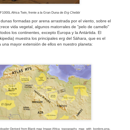
horarios de una carrera com
comunicaciones por los desi
no lo permiten. A mi regres
1000L Africa Twin, frente a la Gran Duna de
Erg Chebbi
casi 4.000 fotos (y un bue
dunas formadas por arena arrastrada por el viento, sobre el
mandar las suyas a muchos 
rece vida vegetal, algunos matorrales de "pelo de camello"
escribir una pequeña crónic
todos los continentes, excepto Europa y la Antártida. El
kipedia) muestra los principales
erg
del Sáhara, que es el
a una mayor extensión de ellos en nuestro planeta:
Año nuevo, Vida
Honda GoldWing: la
JAN
FEB
3
24
nueva
reina del "Touring"
uploader Derived from Blank map Image:Africa_topography_map_with_borders.png,