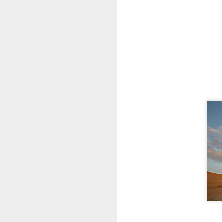
pr
ga
D
E
me
c
dí
po
D
pu