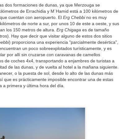
estas dos formaciones de dunas, ya que Merzouga se
o he contado ni la mitad de lo que visto"
kilómetros de Errachidia y M´Hamid está a 100 kilómetros de
que cuentan con aeropuerto. El
Erg Chebbi
no es muy
 ese artículo inicial me apropiaba, como lema del blog, de la
kilómetros de norte a sur, por unos 10 de este a oeste, y sus
nocida frase pronunciada por el explorador Marco Polo ya en su lecho
n los 150 metros de altura.
Erg Chigaga
es de tamaño
e muerte.
tros). Hay que decir que visitar alguno de estos dos sitios
hebbi
) proporciona una experiencia "parcialmente desértica",
“Antes de vencer a los demás tengo que vencerme a
OV
encuentran un poco sobreexplotados turísticamente, y es
28
mí mismo, para eso trabajo cada día”
ar por allí sin cruzarse con caravanas de camellos
os de coches 4x4, transportando a enjambres de turistas a
stamos justo a mitad del OiLibya Rallye du Maroc, donde además de
tad de las dunas, y de vuelta al hotel a la mañana siguiente.
mpletar la preparación para el próximo Dakar un grupo de pilotos se
necer, o la puesta de sol, desde lo alto de las dunas más
tá jugando el título mundial FIM de Cross-Country.
sí que es prácticamente imposible encontrar una de estas
a primera y última hora del día.
KTM 790 Adventure R (EICMA 2017)
OV
21
Con tanto viaje, tanto rally y tanto trabajo en las motos (sobre
todo en el Proyecto Rally), ando un poco desconectado de la
olución del mercado del dual-sports, justo en un momento en que el