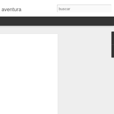
y aventura
 en la revista
mo
 intensidad siguiendo el Rally Dakar
uanos, ya estoy de vuelta en España
tando reajustar mi cuerpo al jet-lag y
 vida "normal"...
car nada durante la carrera, porque los