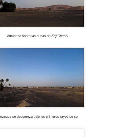
ue parece que se avecina una avalancha de novedades,
pecialmente en el segmento "medio", justo por debajo de las maxi-
ail.
Amanece sobre las dunas de
Erg Chebbi
"Perdidos como ratas" - I Quedada Off-road Atalaya-
OV
17
Pina
n uno de los ratos que pasé con Joan Pedrero durante el OiLibya (más
bre esto en breve), el piloto oficial de Sherco me invitó a una
Quedada Off-road" que ha organizado junto con unos buenos amigos
uyos en la localidad zaragozana de Pina de Ebro. La "Quedada" (que
 carrera), tuvo lugar este fin de semana pasado, concretamente el
ábado 11/11. Acepté rápidamente porque el plan era muy atractivo y
a buena oportunidad de seguir haciendo "kilómetros de calidad" a la
TM 690 "Rally Replica".
rzouga se despereza bajo los primeros rayos de sol
Preparado para navegar
OV
15
Aunque a corto plazo no pensaba usar la KTM 690 "Rally
Replica" realmente en actividades tipo rally (competitivas o semi-