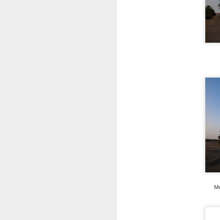
q
es
tr
N
E
so
"
s
no
s
un
K
Me
N