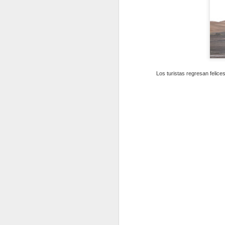
co
co
q
p
Los turistas regresan felice
N
Ap
Ma
Qu
ma
ac
t
Pa
ll
N
Es