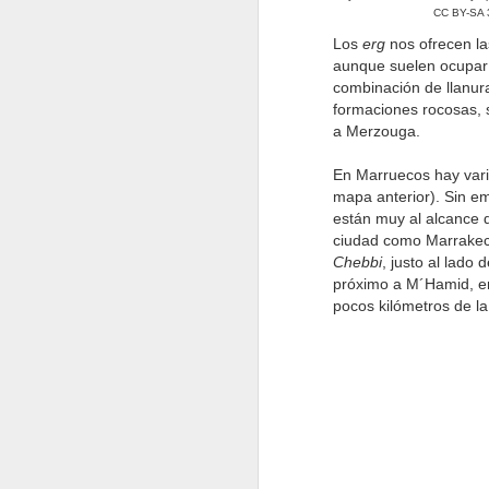
mi regreso a las actividades
CC BY-SA 3
moto-literarias, hoy a las 13:00
Los
erg
nos ofrecen l
me subo al Madrid - Lima directo
aunque suelen ocupar 
de Iberia, destino el Rally Dakar.
estaré en Perú hasta el final del
combinación de llanuras
Rally, previsto para el Jueves 17
formaciones rocosas, 
de Enero.
a Merzouga.
J
En Marruecos hay var
mapa anterior). Sin e
l
están muy al alcance 
pa
ciudad como Marrake
pr
Chebbi
, justo al lado
h
próximo a M´Hamid, e
pa
pocos kilómetros de la
C
c
J
in