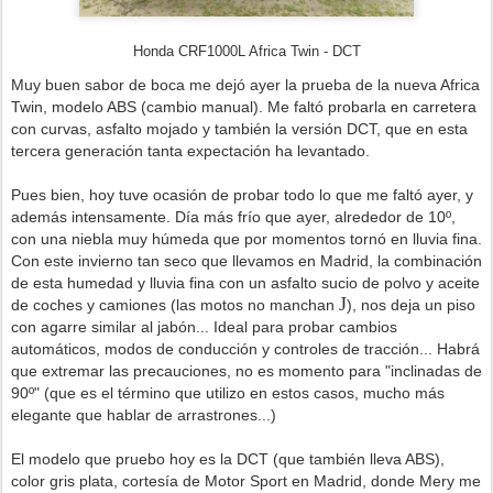
Honda CRF1000L Africa Twin - DCT
Muy buen sabor de boca me dejó ayer la prueba de la nueva Africa
Twin, modelo ABS (cambio manual). Me faltó probarla en carretera
con curvas, asfalto mojado y también la versión DCT, que en esta
tercera generación tanta expectación ha levantado.
Pues bien, hoy tuve ocasión de probar todo lo que me faltó ayer, y
además intensamente. Día más frío que ayer, alrededor de 10º,
con una niebla muy húmeda que por momentos tornó en lluvia fina.
Con este invierno tan seco que llevamos en Madrid, la combinación
de esta humedad y lluvia fina con un asfalto sucio de polvo y aceite
J
de coches y camiones (las motos no manchan
)
, nos deja un piso
con agarre similar al jabón... Ideal para probar cambios
automáticos, modos de conducción y controles de tracción... Habrá
que extremar las precauciones, no es momento para "inclinadas de
90º" (que es el término que utilizo en estos casos, mucho más
elegante que hablar de arrastrones...
)
El modelo que pruebo hoy es la DCT (que también lleva ABS),
color gris plata, cortesía de Motor Sport en Madrid, donde Mery me