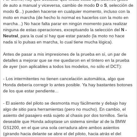
de auto a manual y viceversa, cambio de modo
D
o
S
, selección de
modo
G
...) pueden hacerse en cualquier momento, incluso con la
moto en marcha (de hecho lo normal es hacerlos con la moto en
marcha...) No hace falta parar en ningún momento para realizar
ninguna de estas operaciones, exceptuando la selección del
N -
Neutral
, para la cual sí hay que estar parado (la moto no hace
nada si lo pulsas en marcha, lo cual tiene mucha lógica).
Antes de pasar a mis impresiones de la prueba en sí, un par de
detalles a mejorar que se me quedaron en el tintero en la prueba
de ayer (son aplicables a todos los modelos, no sólo el DCT):
- Los intermitentes no tienen cancelación automática, algo que
Honda debería corregir lo antes posible. Ya hay bastantes botones
de los que estar pendiente...
- El asiento del piloto se desmonta muy fácilmente y debajo hay
algo de sitio para herramientas (pero no mucho). En cambio, el
asiento del pasajero está sujeto al chasis por dos tornillos. Sería
deseable que Honda adoptase un sistema similar al de la BMW
GS1200, en el que una sola cerradura abre ambos asientos
(girando hacia delante se abre el del piloto, hacia atrás el del