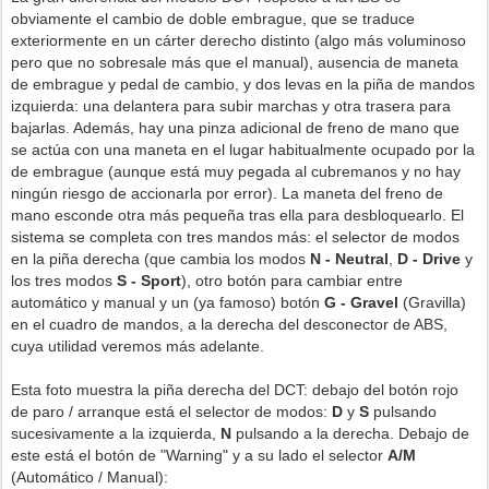
obviamente el cambio de doble embrague, que se traduce
exteriormente en un cárter derecho distinto (algo más voluminoso
pero que no sobresale más que el manual), ausencia de maneta
de embrague y pedal de cambio, y dos levas en la piña de mandos
izquierda: una delantera para subir marchas y otra trasera para
bajarlas. Además, hay una pinza adicional de freno de mano que
se actúa con una maneta en el lugar habitualmente ocupado por la
de embrague (aunque está muy pegada al cubremanos y no hay
ningún riesgo de accionarla por error). La maneta del freno de
mano esconde otra más pequeña tras ella para desbloquearlo. El
sistema se completa con tres mandos más: el selector de modos
en la piña derecha (que cambia los modos
N - Neutral
,
D - Drive
y
los tres modos
S - Sport
), otro botón para cambiar entre
automático y manual y un (ya famoso) botón
G - Gravel
(Gravilla)
en el cuadro de mandos, a la derecha del desconector de ABS,
cuya utilidad veremos más adelante.
Esta foto muestra la piña derecha del DCT: debajo del botón rojo
de paro / arranque está el selector de modos:
D
y
S
pulsando
sucesivamente a la izquierda,
N
pulsando a la derecha. Debajo de
este está el botón de "Warning" y a su lado el selector
A/M
(Automático / Manual):