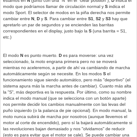
estamos en
N
(junto con una "N" en el "Gear position"),
D
indica el
modo que podríamos llamar de circulación normal y
S
indica el
modo Sport. El selector de modos en la piña derecha nos permite
cambiar entre
N
,
D
y
S
. Para cambiar entre
S1
,
S2
y
S3
hay que
apretarlo un par de segundos y se encienden las barritas
correspondientes en el display, justo bajo la
S
(una barrita = S1,
etc.)
El modo
N
es punto muerto.
D
es para moverse: una vez
seleccionado, la moto engrana primera pero no se moverá
mientras no aceleremos, a partir de ahí va cambiando de marcha
automáticamente según se necesite. En los modos
S
el
funcionamiento sigue siendo automático, pero más "deportivo" (el
sistema apura más la marcha antes de cambiar). Cuanto más alta
la "S", más deportiva es la respuesta. Por último, como su nombre
indica el modo manual (que se selecciona con un botón aparte)
nos permite decidir los cambios manualmente con las levas del
puño izquierdo (o la palanca de pie opcional). En modo manual, la
moto nunca subirá de marcha por nosotros (aunque llevemos el
motor al corte de encendido), pero sí la bajará automáticamente si
las revoluciones bajan demasiado y
nos "olvidamos" de reducir
(esto es para evitar que el motor se cale). Se puede cambiar una