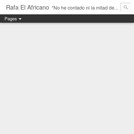
Rafa El Africano
"No he contado ni la mitad de lo que he visto" - Un blog sobre motos trail y aventura
Pages