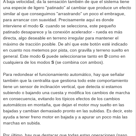
A baja velocidad, da la sensación también de que el sistema tiene
una especie de ligero "patinado" al cambiar que produce un efecto
similar al que conseguimos "arrastrando" un poco el embrague,
para arrancar con suavidad. Precisamente aquí es donde
interviene el modo
G
: cuando se selecciona, este pequeño
patinado desaparece y la conexión acelerador - rueda es más
directa, algo deseable en terreno irregular para mantener el
máximo de tracción posible. De ahí que este botón esté indicado
en cuanto nos metemos por pista, con gravilla y terreno suelto en
general. Este modo
G
puede seleccionarse tanto en
D
como en
cualquiera de los modos
S
(se combina con ambos).
Para redondear el funcionamiento automático, hay que señalar
también que la centralita que gestiona todo este comportamiento
tiene un sensor de inclinación vertical, que detecta si estamos
subiendo o bajando una cuesta y modifica los cambios de marcha
en consecuencia, evitando los típicos efectos de los cambios
automáticos en montaña, que dejan el motor muy suelto en las
bajadas y cambian demasiado pronto en las subidas. Es decir, esto
ayuda a tener freno motor en bajada y a apurar un poco más las
marchas en subida.
Por último, hay que destacar que todas estas operaciones (paso